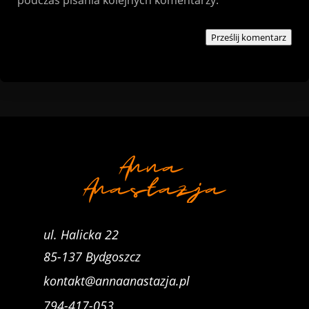
Prześlij komentarz
ul. Halicka 22
85-137
Bydgoszcz
kontakt@annaanastazja.pl
794-417-053