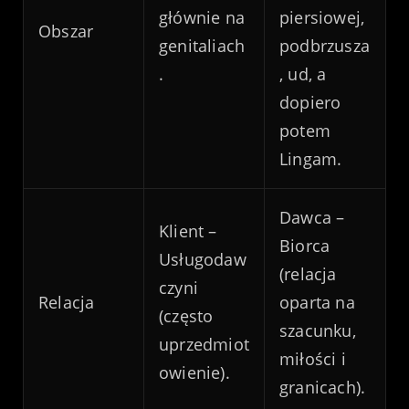
głównie na
piersiowej,
Obszar
genitaliach
podbrzusza
.
, ud, a
dopiero
potem
Lingam.
Dawca –
Klient –
Biorca
Usługodaw
(relacja
czyni
Relacja
oparta na
(często
szacunku,
uprzedmiot
miłości i
owienie).
granicach).