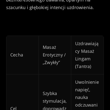
szacunku i głębokiej intencji uzdrowienia.
Uzdrawiają
Masaż
cy Masaż
Cecha
Erotyczny /
Lingam
„Zwykły”
(Tantra)
Uwolnienie
napięć,
Szybka
nauka
stymulacja,
odczuwani
Cel
doprowadz